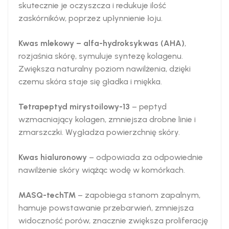
skutecznie je oczyszcza i redukuje ilość
zaskórników, poprzez upłynnienie łoju.
Kwas mlekowy – alfa-hydroksykwas (AHA)
,
rozjaśnia skórę, symuluje syntezę kolagenu.
Zwiększa naturalny poziom nawilżenia, dzięki
czemu skóra staje się gładka i miękka.
Tetrapeptyd mirystoilowy-13
– peptyd
wzmacniający kolagen, zmniejsza drobne linie i
zmarszczki. Wygładza powierzchnię skóry.
Kwas hialuronowy
– odpowiada za odpowiednie
nawilżenie skóry wiążąc wodę w komórkach.
MASQ-tech™
– zapobiega stanom zapalnym,
hamuje powstawanie przebarwień, zmniejsza
widoczność porów, znacznie zwiększa proliferację