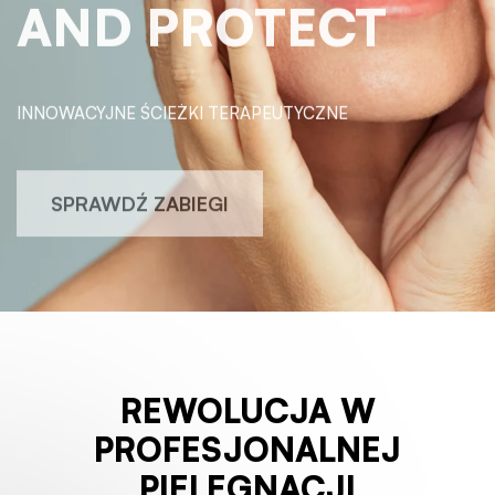
AND PROTECT
INNOWACYJNE ŚCIEŻKI TERAPEUTYCZNE
SPRAWDŹ ZABIEGI
REWOLUCJA W
PROFESJONALNEJ
PIELĘGNACJI