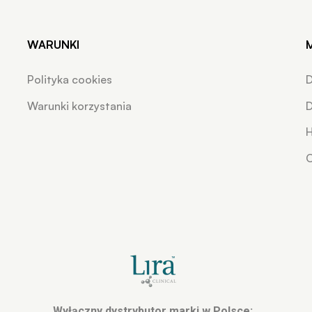
WARUNKI
Polityka cookies
Warunki korzystania
D
H
O
Wyłączny dystrybutor marki w Polsce: